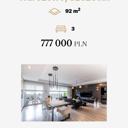
2
92 m
3
777 000
PLN