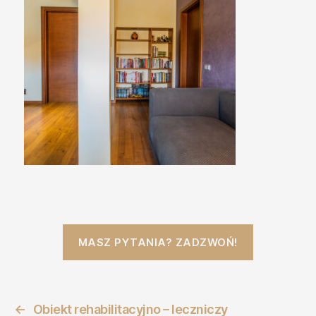
MASZ PYTANIA? ZADZWOŃ!
←
Obiekt rehabilitacyjno – leczniczy