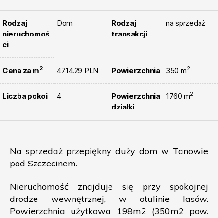
Rodzaj
Dom
Rodzaj
na sprzedaż
nieruchomoś
transakcji
ci
2
2
Cena za m
4714.29 PLN
Powierzchnia
350 m
2
Liczba pokoi
4
Powierzchnia
1760 m
działki
Na sprzedaż przepiękny duży dom w Tanowie
pod Szczecinem.
Nieruchomość znajduje się przy spokojnej
drodze wewnętrznej, w otulinie lasów.
Powierzchnia użytkowa 198m2 (350m2 pow.