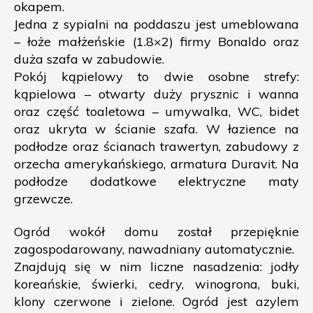
okapem.
Jedna z sypialni na poddaszu jest umeblowana
– łoże małżeńskie (1.8×2) firmy Bonaldo oraz
duża szafa w zabudowie.
Pokój kąpielowy to dwie osobne strefy:
kąpielowa – otwarty duży prysznic i wanna
oraz część toaletowa – umywalka, WC, bidet
oraz ukryta w ścianie szafa. W łazience na
podłodze oraz ścianach trawertyn, zabudowy z
orzecha amerykańskiego, armatura Duravit. Na
podłodze dodatkowe elektryczne maty
grzewcze.
Ogród wokół domu został przepięknie
zagospodarowany, nawadniany automatycznie.
Znajdują się w nim liczne nasadzenia: jodły
koreańskie, świerki, cedry, winogrona, buki,
klony czerwone i zielone. Ogród jest azylem